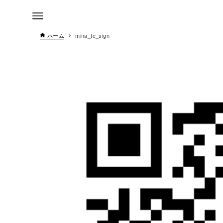
ホーム
mina_te_sign