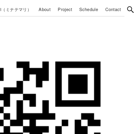
mari（ミナテマリ）
About
Project
Schedule
Contact