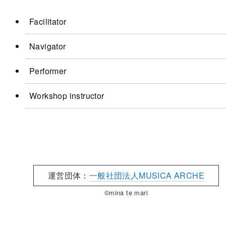
e
Facilitator
Navigator
Performer
Workshop instructor
運営団体：
一般社団法人MUSICA ARCHE
©mina te mari