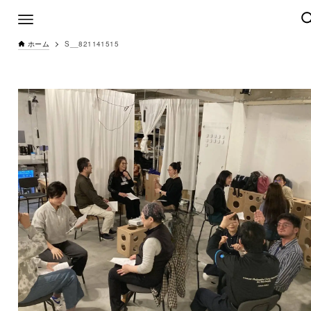
ホーム
S__821141515