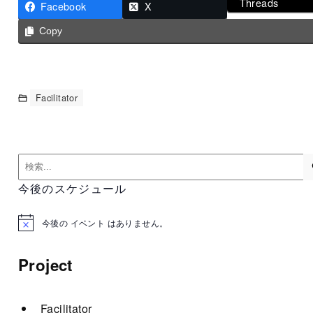
Threads
Facebook
X
Copy
Facilitator
今後のスケジュール
今後の イベント はありません。
N
o
t
Project
i
c
e
Facilitator